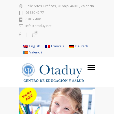
Calle Artes Gráficas, 28 bajo, 46010, Valencia
96 330 42 77
678397891
info@otaduy.net
0
English
Français
Deutsch
Valencià